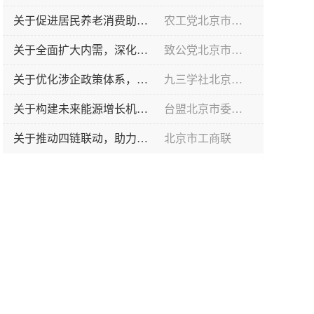
关于促进居民养老消费助力北京养老产业高质量发展的提案
农工党北京市委员会
关于全面扩大内需，深化国际消费中心城市建设的提案
致公党北京市委员会
关于优化涉企政策体系，释放放科技企业创新活力的提案
九三学社北京市委员会
关于构建未来能源增长机制，增强首都高质量发展内生动力的提案
台盟北京市委员会
关于推动四链联动，助力京津冀氢能产业协同发展的提案
北京市工商联