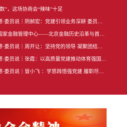
数”，这场协商会“辣味”十足
员说｜阴赪宏：党建引领业务深耕 委员担当服务民生
金融管理中心——北京金融历史沿革与首都金融发展展望
员说｜周开让：坚持党的领导 凝聚团结奋斗的磅礴力量
·委员说｜张霞：以高质量党建推动体育强国建设
委员说｜冒小飞 ：学思践悟强党建 履职尽责聚合力