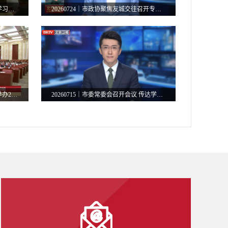
20260725｜市政协市委统战部暑期学习班举行专题报告会
20260724｜市政协聚焦友城交往召开专题协商会
20260721｜市政协市委统战部联合举办2026年暑期学习班
20260715｜市委常委会召开会议 传达学习习近平总书记重要讲话重要指示精神 研究三季度经济社会发展工作等事项