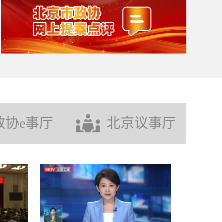
政协e事厅
北京议事厅