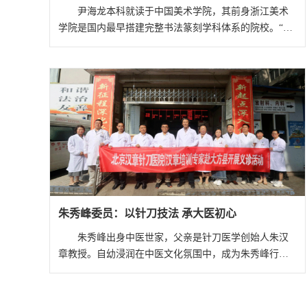
尹海龙本科就读于中国美术学院，其前身浙江美术
学院是国内最早搭建完整书法篆刻学科体系的院校。“在
校期间，古文字、金石学、篆书线条训练是每日必修
课。”回忆学习经历，尹海龙说，这为他日后深耕金文篆
刻打下了坚实基础。
朱秀峰委员：以针刀技法 承大医初心
朱秀峰出身中医世家，父亲是针刀医学创始人朱汉
章教授。自幼浸润在中医文化氛围中，成为朱秀峰行医
路上最珍贵的启蒙。