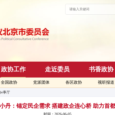
政协工作
走近委员
书香政协
全国政协
党派团体
各区政协
视听报道
协e事厅
5｜郑小丹：锚定民企需求 搭建政企连心桥 助力
时间：2026-06-05