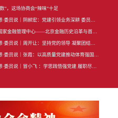
数”，这场协商会“辣味”十足
员说｜阴赪宏：党建引领业务深耕 委员担当服务民生
金融管理中心——北京金融历史沿革与首都金融发展展望
员说｜周开让：坚持党的领导 凝聚团结奋斗的磅礴力量
·委员说｜张霞：以高质量党建推动体育强国建设
委员说｜冒小飞 ：学思践悟强党建 履职尽责聚合力