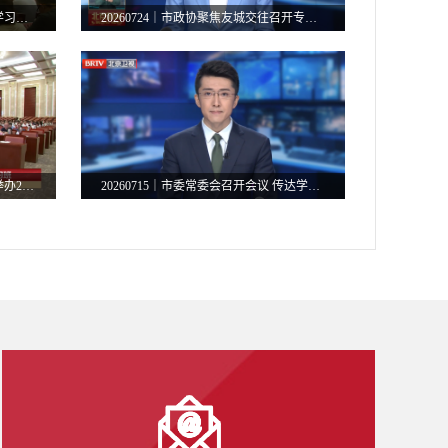
20260725｜市政协市委统战部暑期学习班举行专题报告会
20260724｜市政协聚焦友城交往召开专题协商会
20260721｜市政协市委统战部联合举办2026年暑期学习班
20260715｜市委常委会召开会议 传达学习习近平总书记重要讲话重要指示精神 研究三季度经济社会发展工作等事项