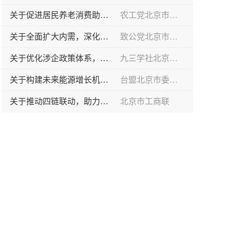
关于促进居民养老消费助力北京养老产业高质量发展的提案
农工党北京市委员会
关于全面扩大内需，深化国际消费中心城市建设的提案
致公党北京市委员会
关于优化涉企政策体系，释放放科技企业创新活力的提案
九三学社北京市委员会
关于构建未来能源增长机制，增强首都高质量发展内生动力的提案
台盟北京市委员会
关于推动四链联动，助力京津冀氢能产业协同发展的提案
北京市工商联