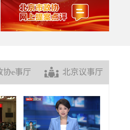
政协e事厅
北京议事厅