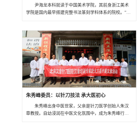
尹海龙本科就读于中国美术学院，其前身浙江美术
学院是国内最早搭建完整书法篆刻学科体系的院校。“在
校期间，古文字、金石学、篆书线条训练是每日必修
课。”回忆学习经历，尹海龙说，这为他日后深耕金文篆
刻打下了坚实基础。
朱秀峰委员：以针刀技法 承大医初心
朱秀峰出身中医世家，父亲是针刀医学创始人朱汉
章教授。自幼浸润在中医文化氛围中，成为朱秀峰行医
路上最珍贵的启蒙。