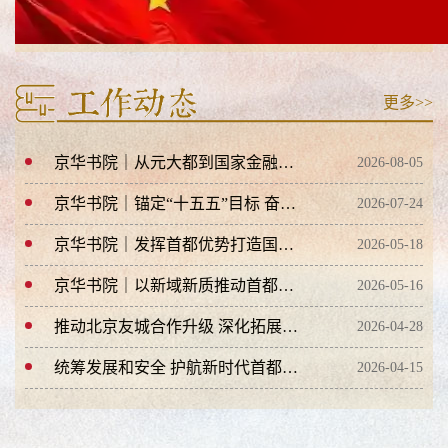
更多>>
京华书院｜从元大都到国家金融管理中心——北京金融历史沿革与首都金融发展展望
2026-08-05
京华书院｜锚定“十五五”目标 奋力推进美丽北京建设取得更大成效
2026-07-24
京华书院｜发挥首都优势打造国际影视高地
2026-05-18
京华书院｜以新域新质推动首都教育高质量发展
2026-05-16
推动北京友城合作升级 深化拓展国际“朋友圈”
2026-04-28
统筹发展和安全 护航新时代首都高质量发展行稳致远
2026-04-15