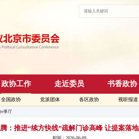
政协工作
走近委员
书香政协
全国政协
党派团体
各区政协
视听报道
协e事厅
9｜沈腾：推进“续方快线”疏解门诊高峰 让提案
时间：2026-06-09