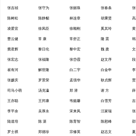
张吉祯
张守为
张丽珠
张春条
张
陈树松
陈静貂
林连章
胡秉贤
高
凌爱宜
徐凤臣
徐顺刚
奚其玲
黄
曹云健
常 康
常舒正
隆 震
韩
窦君辉
黎日伦
黎中宏
魏 龚
文
张宏志
张福隆
张岱霞
赵文序
段
崔有河
解世隆
白二宇
白金申
李
张媛庆
罗景荣
孟强华
耿贞辉
贾
司马小萌
汤克瀛
郑 潜
谢 方
薛
王亦聪
王邦康
韦懿馨
白雪芳
吉
李平余
吴厚永
宋来凤
汪家瑞
张
陆道培
陈 湛
陈育智
陈慰峰
邵
罗士祺
郑德珍
宗修英
赵志文
夏