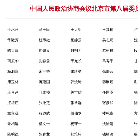
中国人民政治协商会议北京市第八届委
于水旺
马玉田
王大明
王其楠
卢
华漱芳
杜审微
杨静云
吴志明
沈
陈大白
周佩良
封明为
赵树枫
段
商振华
彭静云
于允长
马寿千
甘
杨泗霖
宋宝荣
张绮曼
张廉云
陈
康玉林
蒋建国
韩汝琦
韩嗣煌
谢
王月芹
叶维祯
关世雄
任国臣
杨
汪培庄
张汝范
张常群
张媛和
陆
章立源
程述武
傅仙罗
楼乾贵
方
朱相远
杨文士
杨守一
沈淦清
张
陈明德
陈春龙
郁培铭
钱椿涛
徐