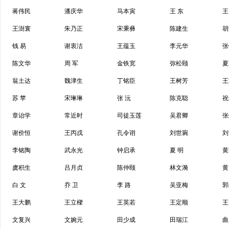
蒋伟民
潘庆华
马本寅
王 东
王
王澍寰
朱乃正
宋秉彝
陈建生
胡
钱 易
谢衷洁
王蕴玉
李元华
张
陈文华
周 军
金铁宽
弥松颐
夏
翁土达
魏津生
丁铭臣
王树芳
王
苏 苹
宋琳琳
张 沅
陈克聪
祝
章诒学
常近时
司徒玉莲
吴君卿
张
谢价恒
王丙戌
孔令诩
刘世琬
刘
李铭陶
武永光
钟启承
夏 明
黄
虞积生
吕月贞
陈仲颐
林文漪
黄
白 文
乔 卫
李 路
吴亚梅
郭
王大鹏
王立樑
王英若
王定顺
王
文复兴
文婉元
田少成
田瑞江
曲