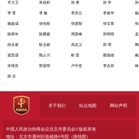
齐大卫
朱祖朴
孙 聿
孙 学
孙
李 胥
李 敏
李庆云
李俊华
杨
杨超成
张包铨
张国智
张宝章
张
陈翠年
陈耀庭
周晋峰
郑明明
孟
段永基
耿玉岐
高忠义
郭 理
陶
梁思谋
甄占川
靳 晋
蔡国雄
戴
宋维良
郭迎明
卢中坚
李吉祥
林
薛 滨
关于我们
站点地图
网站声明
中国人民政治协商会议北京市委员会©版权所有
地址：北京市通州区临镜路6号院（
路线图
）