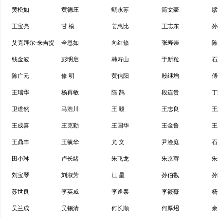
黄松如
黄德庄
甄永苏
筒文豪
缪
王宝亮
甘 榆
姜惠比
王志东
孙
艾克拜尔·来吉提
全恩如
向红笳
张寿崇
陈
钱金波
彭明启
韩寿山
于新粒
石
陈广元
修 明
黄信阳
殷继增
傅
王瑞华
杨再敏
陈 鹄
段连贵
丁
卫道然
马浩川
王 毅
王志良
王
王成喜
王克勤
王国华
王金鲁
王
王鼎丰
王毓华
尤 文
尹淦庭
石
田小琳
卢长绪
朱飞龙
朱京蓉
朱
刘宝琴
刘淑芳
江 星
孙伯戡
孙
苏世良
李英威
李逢泰
李筱薇
杨
吴兰成
吴锡清
何长顺
何厚炤
余