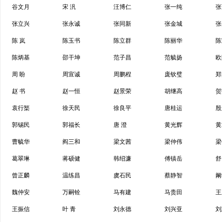
谷文月
宋 汎
汪博仁
张一纯
张
张立兴
张永诚
张同新
张金城
张
陈 岚
陈玉书
陈立群
陈丽华
陈
陈炳基
邵干坤
范子昌
范毓扬
欧
周 盼
周宣诚
周鹏程
庞钦璧
郑
赵 书
赵一恒
赵景荣
胡继高
贺
袁行榘
徐天民
徐良平
唐桂运
殷
郭锡民
郭福长
唐 澄
黄光辉
黄
曹毓华
阎三和
梁文茜
梁仲伟
梁
葛翠琳
蒋硕健
韩绍濂
傅镇岳
舒
曾正麟
温练昌
虞石民
蔡静智
阚
魏仲安
万嗣铨
马有建
马贵田
王
王振信
叶 青
刘永德
刘兴亚
刘