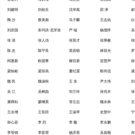
刘建明
刘桂生
沈华嵩
邵 津
郝
陶 沙
蔡美彪
马子麟
王志佑
白
刘庆国
朱玛洪·尼牙孜
严 端
杨儒怀
吴
张 清
张人佶
张英才
张厚粲
张
陈 忠
陈守良
英若聪
林琼光
罗
柯惠新
欧国菁
柳百新
贺慧声
徐
梁灿彬
梁崇高
董纪震
靳尚谊
裘
魏 民
魏淑秋
王 东
尹大伟
刘
吴 江
吴树勋
邹兰玲
张兆丰
张
屠舜耘
廖继英
管立志
魏永林
王
王永增
王良田
王淑琴
史慧中
宁
孙心若
李 烈
李 颖
李永鹏
李
李萼锦
李富荣
杨济英
吴昌顺
何