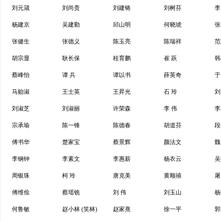
刘元箴
刘尚贵
刘建铬
刘树芬
李
杨建京
吴建勤
邱山明
何晓琥
张
张健生
张德义
陈玉亮
陈瑞祥
范
胡宗显
耿长保
桂育鹏
崔 跃
韩
蔡峰怡
谭 兵
谭以书
薛英奇
于
马贻淑
王士英
王昇光
石 玲
刘
刘淑芝
刘淑丽
许荣森
李 伟
李
宗承瑜
陈一锋
陈德春
胡道芬
段
傅书华
楚家宝
蔡景辉
颜法文
魏
李钢钟
李素文
李惠薪
杨衣云
吴
周银珠
柯 玲
唐克美
黄顺禧
屠
傅维俭
蔡瑶铣
刘 伟
刘玉山
杨
何鲁敏
赵小林 (笑林)
赵家熹
徐一平
郭