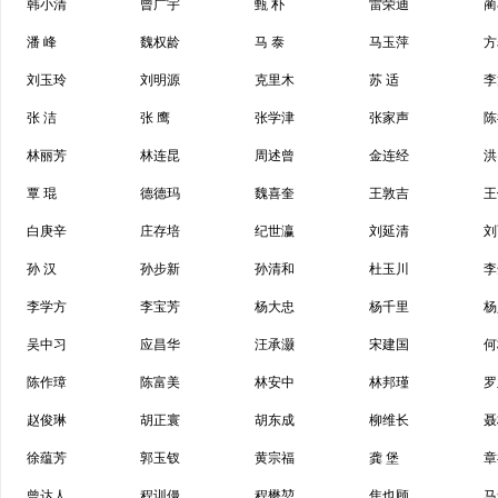
韩小清
曾广宇
甄 朴
雷荣迪
蔺
潘 峰
魏权龄
马 泰
马玉萍
方
刘玉玲
刘明源
克里木
苏 适
李
张 洁
张 鹰
张学津
张家声
陈
林丽芳
林连昆
周述曾
金连经
洪
覃 琨
德德玛
魏喜奎
王敦吉
王
白庚辛
庄存培
纪世瀛
刘延清
刘
孙 汉
孙步新
孙清和
杜玉川
李
李学方
李宝芳
杨大忠
杨千里
杨
吴中习
应昌华
汪承灏
宋建国
何
陈作璋
陈富美
林安中
林邦瑾
罗
赵俊琳
胡正寰
胡东成
柳维长
聂
徐蕴芳
郭玉钗
黄宗福
龚 堡
章
曾达人
程训僈
程懋堃
焦也顾
马