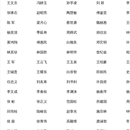
王文京
冯静玉
孙孚凌
刘 燚
李
张琢石
赵昭亮
陶慧敏
傅鉴堂
李
陈 军
梁月心
蔡世袭
魏丽惠
王
杨芙清
季延寿
周舜武
胡仪吉
钟
黄鸿翔
傅惠民
白顺良
邓艺明
许
林其珍
林国胜
林明华
曾纪奋
程
王 军
王云飞
王玉泉
王绍豪
王
王锡贵
王耀东
白崇智
田裕民
史
任忠义
刘友皋
刘书剑
许昌煜
孙
李文成
李春桂
李渊洙
杨春萍
杨
张 彬
张正义
范国柱
所建国
周
邱培桂
陆峻岳
赵章光
施宗林
钟
徐 燊
徐青伟
高颖维
龚涵智
常