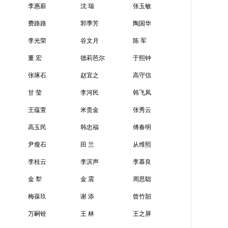
李惠薪
沈 瑞
张玉敏
费路路
郭季芳
陶国华
李光荣
谷文月
陈 军
董 宏
德莉芭尔
于熙钟
张琢石
赵宜之
高守信
甘 莹
李河民
韩飞凤
王蕴萱
米贵金
张秀云
高玉民
韩忠福
傅春明
尹瘦石
田 兰
从维熙
李桂云
李滨声
李慕良
金 犁
金 震
周思聪
梅葆玖
谢 添
曾竹韶
万嗣铨
王 林
王之屏