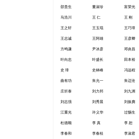
邵贵生
董淑珍
富荣光
马浩川
王 仁
王 刚
王之轩
王玉琨
王巧璋
王志诚
王阿雄
王彦卿
方鸣谦
尹冰彦
邓炎昌
叶向忠
叶盛长
田本裕
史 璋
史林峰
冯远程
曲有功
朱允一
朱迈沧
庄圻泰
刘力邦
刘九洲
刘志强
刘秀晨
刘振麂
江重光
许义华
过惕生
杜德顺
李 真
李 恕
李春和
李春桂
李淑君