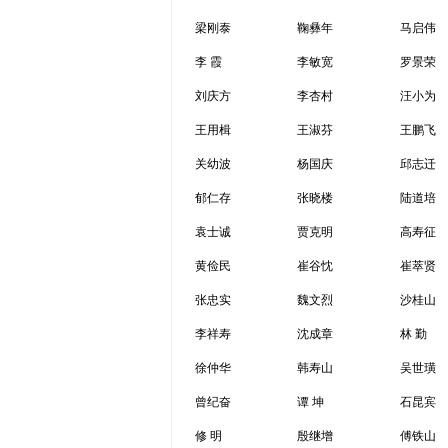
梁刚泰
鞠彝年
马启伟
李 霞
李敏宽
罗景荣
刘庆方
李杏村
汪小为
王用楫
王淑芬
王鹏飞
关幼波
杨国庆
邱志迁
郁仁存
张晓楼
陆道培
袁士诚
贾克明
高寿征
黄俭民
崔谷忱
崔萃贤
张忠实
魏文烈
沙桂山
李祥寿
沈成章
林 勤
徐仲华
韩寿山
吴世璜
曾纪奋
谭 坤
石昆宾
修 明
殷继增
傅铁山