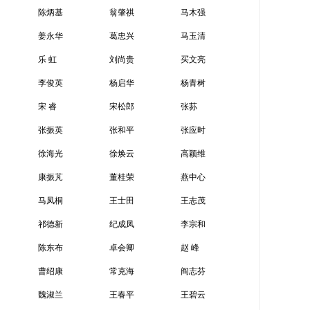
陈炳基
翁肇祺
马木强
姜永华
葛忠兴
马玉清
乐 虹
刘尚贵
买文亮
李俊英
杨启华
杨青树
宋 睿
宋松郎
张荪
张振英
张和平
张应时
徐海光
徐焕云
高颖维
康振芃
董桂荣
燕中心
马凤桐
王士田
王志茂
祁德新
纪成凤
李宗和
陈东布
卓会卿
赵 峰
曹绍康
常克海
阎志芬
魏淑兰
王春平
王碧云