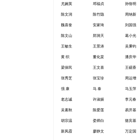
尤婉英
邓福贞
孙恪明
陈文润
陈竹隐
周纳新
魏喜奎
安家琦
刘国强
陈文山
郑洞天
葛小光
王敏生
王景涛
吴秉钧
黄 织
董化棠
潘庆华
梁保民
王文喜
王砚香
张秀芝
张宝珍
周运增
强 康
马 泰
马玉萍
老志诚
许淑媖
李元春
吴素秋
陈爱莲
易开基
胡宗温
娄师白
骆宾基
新凤霞
廖静文
万定国