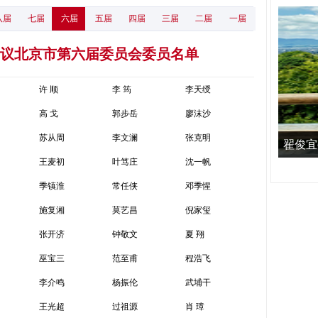
八届
七届
六届
五届
四届
三届
二届
一届
议北京市第六届委员会委员名单
许 顺
李 筠
李天绶
高 戈
郭步岳
廖沫沙
苏从周
李文澜
张克明
翟俊宜
王麦初
叶笃庄
沈一帆
季镇淮
常任侠
邓季惺
施复湘
莫艺昌
倪家玺
张开济
钟敬文
夏 翔
巫宝三
范至甫
程浩飞
李介鸣
杨振伦
武埔干
王光超
过祖源
肖 璋