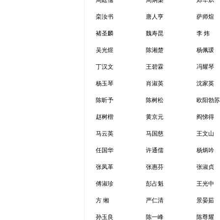
周廷儒
周炯槃
郑华炽
栾汝书
唐人亨
萨师煊
褚圣麟
魏寿昆
李 炜
吴光煜
陈湘楚
杨佩瑗
丁汉文
王碧霖
冯耀琴
杨玉琴
肖淑英
沈家英
陈昕予
陈树松
欧阳勃苏
赵树楷
黄京元
阎悌得
马云英
马国慈
王文山
任国华
许通儒
杨炳吟
张凤革
张惠芬
张淑贞
傅淑珍
彭占魁
王光中
方 缃
严仁清
景晏茹
孙玉良
陈一峰
陈尊耀