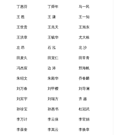
丁惠芬
丁舜年
马一民
王 甦
王 谦
王一知
王世贵
王兆天
王旭东
王洪章
王毓华
尤大栋
左 昂
石 泓
北 沙
田麦久
田宠仁
田常青
冯杰宸
边 涛
邢海帆
朱绍文
朱殿华
乔春麟
刘万春
刘甲樱
刘导澜
刘宾宇
刘瑞方
齐 越
孙珍宝
孙惠书
杜冠武
李万计
李云保
李官娟
李葆奎
李嵩云
李焕章