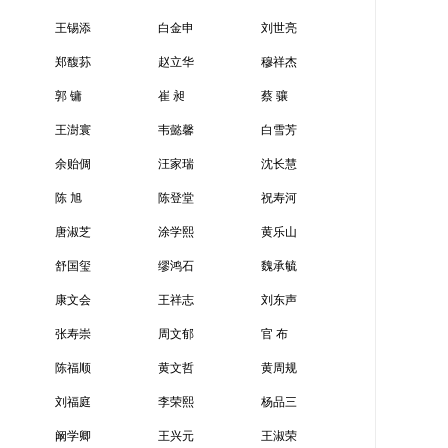
王锡添
白金申
刘世亮
郑馥荪
赵立华
穆祥杰
郭 镛
崔 昶
蔡 骧
王澍寰
韦懿馨
白雪芳
余贻倜
汪家瑞
沈长慧
陈 旭
陈登堂
祝寿河
唐淑芝
涂学熙
黄乐山
舒国玺
缪鸿石
魏承毓
康文会
王祥志
刘东声
张寿崇
周文郁
官 布
陈福顺
黄文哲
黄周规
刘福庭
李荣熙
杨品三
阚学卿
王兴元
王淑荣