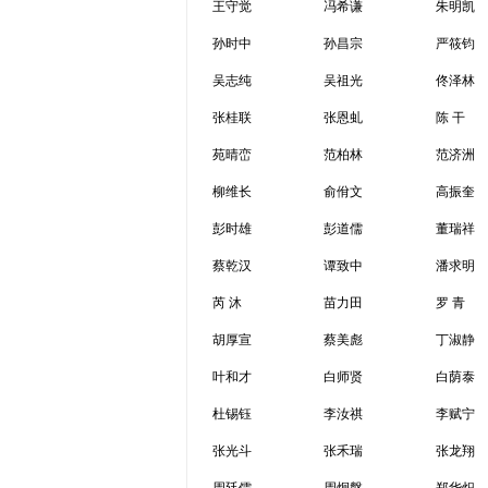
王守觉
冯希谦
朱明凯
孙时中
孙昌宗
严筱钧
吴志纯
吴祖光
佟泽林
张桂联
张恩虬
陈 干
苑晴峦
范柏林
范济洲
柳维长
俞佾文
高振奎
彭时雄
彭道儒
董瑞祥
蔡乾汉
谭致中
潘求明
芮 沐
苗力田
罗 青
胡厚宣
蔡美彪
丁淑静
叶和才
白师贤
白荫泰
杜锡钰
李汝祺
李赋宁
张光斗
张禾瑞
张龙翔