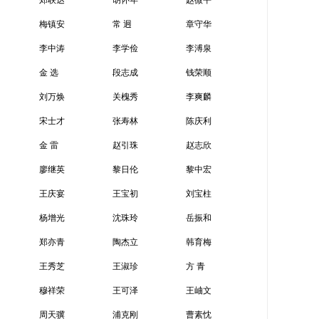
郑联达
胡怀年
赵微平
梅镇安
常 迥
章守华
李中涛
李学俭
李溥泉
金 选
段志成
钱荣顺
刘万焕
关槐秀
李爽麟
宋士才
张寿林
陈庆利
金 雷
赵引珠
赵志欣
廖继英
黎日伦
黎中宏
王庆宴
王宝初
刘宝柱
杨增光
沈珠玲
岳振和
郑亦青
陶杰立
韩育梅
王秀芝
王淑珍
方 青
穆祥荣
王可泽
王岫文
周天骥
浦克刚
曹素忱