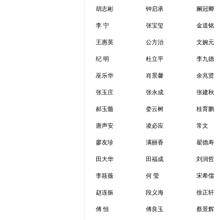
胡志彬
钟启承
阚冠卿
李 宁
张宝玺
金道铭
王惠英
公方治
文婉元
纪 明
杜立平
李九德
巫乐华
肖景馨
余兆贤
张玉庄
张永成
张建秋
郝玉髓
娄云树
桂育鹏
唐声安
凌必应
常文
廖友珍
满丽香
翟德寿
田大华
田福成
刘润哲
李筱薇
何 莹
宋希儒
赵连振
段义海
徐正轩
傅 恒
傅良玉
蔡景辉