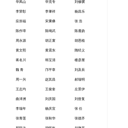
华凤山
华克专
刘修骥
李荣彰
李肇祥
杨昌乐
应崇福
宋秉彝
张 浩
陈作璋
陈绳武
陈遵妫
周永源
胡正寰
胡恩植
黄文熙
黄震东
隋经义
蒋名川
韩宝清
楼彦厘
魏 青
邝平章
刘及辰
周一兴
赵其昌
郝瑞明
王志均
王俊奎
左景伊
曲泽洲
刘庆国
刘曾复
李瑞年
杨庆宜
张 任
张青莲
张秋华
张德齐