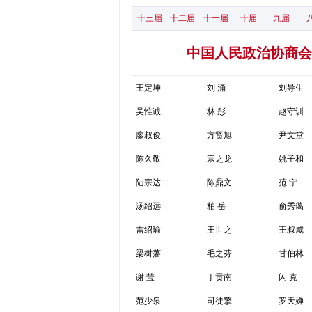
十三届
十二届
十一届
十届
九届
中国人民政治协商会
王定坤
刘 涌
刘导生
吴惟诚
林 彤
赵守训
廖叔俊
方贤旭
尹文堂
陈久敬
宗之龙
姚子和
陆宗达
陈鼎文
范 宁
汤绍远
柏 岳
俞秀蔼
雷绍瑜
王世之
王叔咸
梁树藩
毛之芬
甘伯林
谢 莹
丁贡南
闪 克
范少泉
司徒擎
罗天婵