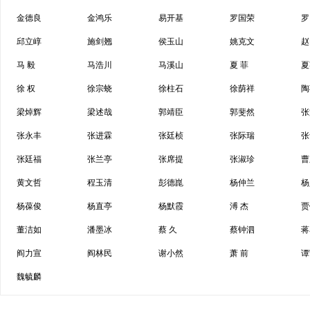
金德良
金鸿乐
易开基
罗国荣
罗
邱立崞
施剑翘
侯玉山
姚克文
赵
马 毅
马浩川
马溪山
夏 菲
夏
徐 权
徐宗蛲
徐柱石
徐荫祥
陶
梁焯辉
梁述哉
郭靖臣
郭斐然
张
张永丰
张进霖
张廷桢
张际瑞
张
张廷福
张兰亭
张席提
张淑珍
曹
黄文哲
程玉清
彭德崑
杨仲兰
杨
杨葆俊
杨直亭
杨默霞
溥 杰
贾
董洁如
潘墨冰
蔡 久
蔡钟泗
蒋
阎力宣
阎林民
谢小然
萧 前
谭
魏毓麟