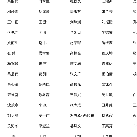
余贻倜
何翠兰
杜仪贞
汪绍训
吴
柳步青
郗霈龄
唐淑芝
张兰芳
褚
王中正
王 迁
刘导澜
刘报捷
孙
何兆光
沈 其
李延田
李德耀
苑
姚丽生
赵 书
赵荣琛
施叔谋
张
张 鎛
梁树藩
高振奎
程庆坤
楼
杨宽麟
朱 慈
陈文彬
陈成达
姜
马启伟
夏 翔
张文广
杨伯镛
杨
余心清
高尚仁
高振东
廖沫沙
于
宗维新
陈树森
王源兴
吴世璜
白
沈成章
李 恕
张寿崇
卫秀莫
王
刘之维
安士伟
罗布桑· 西拉布
赵紫宸
蒋
关海华
李淑兰
娄凤文
丁惠芬
卞
王 瑶
王 瑄
王子如
王之屏
王