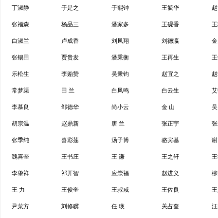
丁淑静
于是之
于熙钟
王毓华
赵
张福森
杨品三
潘家多
王砚香
王
白淑兰
卢成香
刘凤翔
刘德瀛
金
张锡田
贾贵发
潘秉衡
王再生
王
乐松生
李贻赞
吴秉钧
赵宜之
赵
常梦渠
田 兰
白凤鸣
白云生
艾
李慕良
邹德华
尚小云
金 山
吴
胡宗温
赵鼎新
唐 兰
张正宇
张
张季纯
喜彩莲
汤子博
骆宾基
谢
魏喜奎
王书庄
王 谦
王之轩
王
李肇祥
祁开智
应崇福
赵进义
柳
王 力
王俊奎
王叔咸
王佐良
王
尹菜方
刘修骥
任 瑛
关占奎
汪