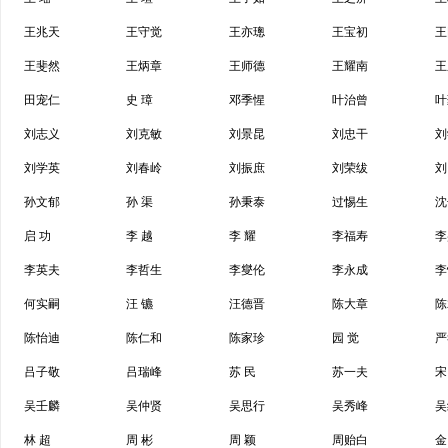
王兆天
王守觉
王亦璁
王宝初
王
王斐然
王炳章
王师德
王耀南
王
田宠仁
史 璋
邓季惺
叶治曾
叶
刘志义
刘克敏
刘景昆
刘忠干
刘
刘学英
刘春岭
刘振庶
刘荣绂
刘
孙文郁
孙 渠
孙秉泰
过惕生
沈
启 功
李 越
李 耀
李福寿
李
李英夫
李哲生
李燮伦
李永成
李
何实嗣
汪 镳
汪德晋
陈大章
陈
陈怡迪
陈仁和
陈家珍
园 觉
严
吕子敬
吕瑞峰
苏 民
苏一夫
宋
吴壬麟
吴仲贤
吴思行
吴秀峰
吴
林 超
周 彬
周 颖
周贻白
金