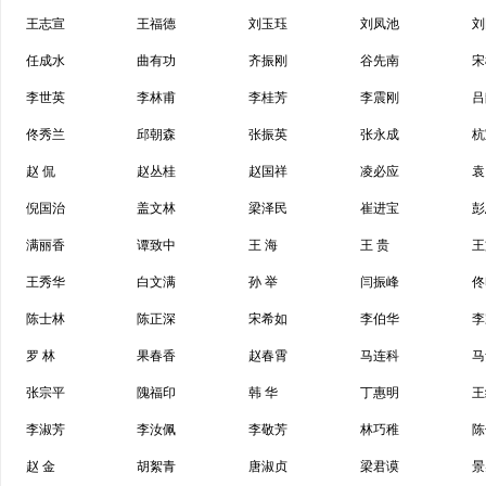
王志宣
王福德
刘玉珏
刘凤池
刘
任成水
曲有功
齐振刚
谷先南
宋
李世英
李林甫
李桂芳
李震刚
吕
佟秀兰
邱朝森
张振英
张永成
杭
赵 侃
赵丛桂
赵国祥
凌必应
袁
倪国治
盖文林
梁泽民
崔进宝
彭
满丽香
谭致中
王 海
王 贵
王
王秀华
白文满
孙 举
闫振峰
佟
陈士林
陈正深
宋希如
李伯华
李
罗 林
果春香
赵春霄
马连科
马
张宗平
隗福印
韩 华
丁惠明
王
李淑芳
李汝佩
李敬芳
林巧稚
陈
赵 金
胡絮青
唐淑贞
梁君谟
景