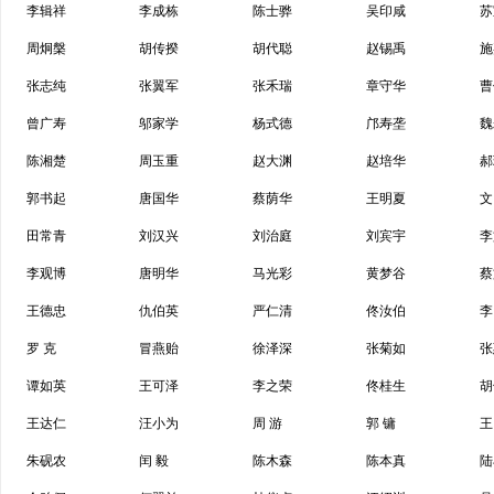
李辑祥
李成栋
陈士骅
吴印咸
苏
周炯槃
胡传揆
胡代聪
赵锡禹
施
张志纯
张翼军
张禾瑞
章守华
曹
曾广寿
邬家学
杨式德
邝寿垄
魏
陈湘楚
周玉重
赵大渊
赵培华
郝
郭书起
唐国华
蔡荫华
王明夏
文
田常青
刘汉兴
刘治庭
刘宾宇
李
李观博
唐明华
马光彩
黄梦谷
蔡
王德忠
仇伯英
严仁清
佟汝伯
李
罗 克
冒燕贻
徐泽深
张菊如
张
谭如英
王可泽
李之荣
佟桂生
胡
王达仁
汪小为
周 游
郭 镛
王
朱砚农
闰 毅
陈木森
陈本真
陆