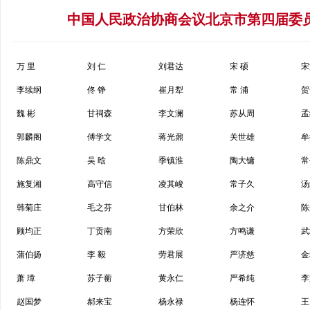
中国人民政治协商会议北京市第四届委
万 里
刘 仁
刘君达
宋 硕
宋
李续纲
佟 铮
崔月犁
常 浦
贺
魏 彬
甘祠森
李文澜
苏从周
孟
郭麟阁
傅学文
蒋光鼐
关世雄
牟
陈鼎文
吴 晗
季镇淮
陶大镛
常
施复湘
高守信
凌其峻
常子久
汤
韩菊庄
毛之芬
甘伯林
余之介
陈
顾均正
丁贡南
方荣欣
方鸣谦
武
蒲伯扬
李 毅
劳君展
严济慈
金
萧 璋
苏子蘅
黄永仁
严希纯
李
赵国梦
郝来宝
杨永禄
杨连怀
王