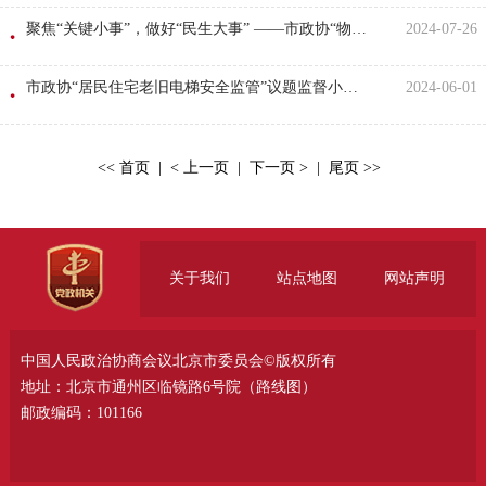
聚焦“关键小事”，做好“民生大事” ——市政协“物业服务规范管理”议题监督小组赴朝阳区调研
2024-07-26
市政协“居民住宅老旧电梯安全监管”议题监督小组赴西城区调研
2024-06-01
<< 首页 | < 上一页 | 下一页 > | 尾页 >>
当前第
1
页
共
1
页
关于我们
站点地图
网站声明
中国人民政治协商会议北京市委员会©版权所有
地址：北京市通州区临镜路6号院（
路线图
）
邮政编码：101166