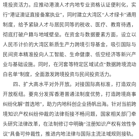
境投资活力。应推动港澳人才内地专业资格认证便利化，实
行“港证澳证直接备案执业”，同时建立大湾区“人才绿卡”通用
制度，给予紧缺人才与居民同等的税收、医疗、教育待遇，
彻底打破户籍与地域壁垒。在资金与数据要素方面，设立以
人民币计价的大湾区新质生产力跨境引导基金，吸引国际与
民间资本精准投向人工智能、生命健康、低空经济等新兴产
业与基础设施。同时，在河套等特定区域试点“数据跨境流动
白名单”制度，全面激发跨境投资与民间投资活力。
四、扩大高水平对外开放。对接国际高标准，打造双向
开放枢纽。要充分发挥香港普通法制度优势，打造跨境商事
纠纷化解“首选地”，助力内地科创企业扬帆出海。针对当前跨
境知识产权纠纷仲裁的法律衔接不畅问题，国家相关部门牵
头研究法律改革，在法制修订中明确“注册知识产权有效性争
议”具备可仲裁性，推进内地法律与国际主流法域规则接轨。