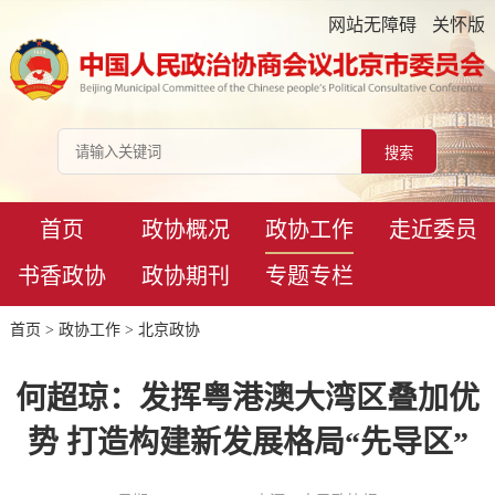
网站无障碍
关怀版
首页
政协概况
政协工作
走近委员
书香政协
政协期刊
专题专栏
首页
>
政协工作
>
北京政协
何超琼：发挥粤港澳大湾区叠加优
势 打造构建新发展格局“先导区”