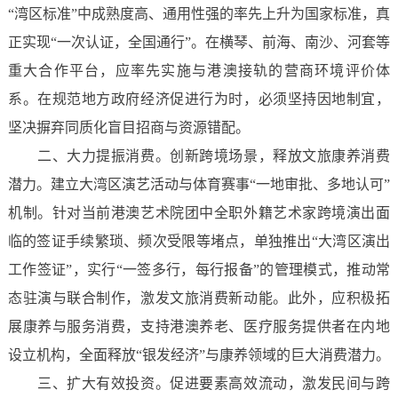
“湾区标准”中成熟度高、通用性强的率先上升为国家标准，真
正实现“一次认证，全国通行”。在横琴、前海、南沙、河套等
重大合作平台，应率先实施与港澳接轨的营商环境评价体
系。在规范地方政府经济促进行为时，必须坚持因地制宜，
坚决摒弃同质化盲目招商与资源错配。
二、大力提振消费。创新跨境场景，释放文旅康养消费
潜力。建立大湾区演艺活动与体育赛事“一地审批、多地认可”
机制。针对当前港澳艺术院团中全职外籍艺术家跨境演出面
临的签证手续繁琐、频次受限等堵点，单独推出“大湾区演出
工作签证”，实行“一签多行，每行报备”的管理模式，推动常
态驻演与联合制作，激发文旅消费新动能。此外，应积极拓
展康养与服务消费，支持港澳养老、医疗服务提供者在内地
设立机构，全面释放“银发经济”与康养领域的巨大消费潜力。
三、扩大有效投资。促进要素高效流动，激发民间与跨