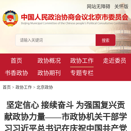
网站无障碍
关怀版
首页
政协概况
政协工作
走近委员
书香政协
政协期刊
专题专栏
首页
>
政协工作
>
北京政协
坚定信心 接续奋斗 为强国复兴贡
献政协力量——市政协机关干部学
习习近平总书记在庆祝中国共产党