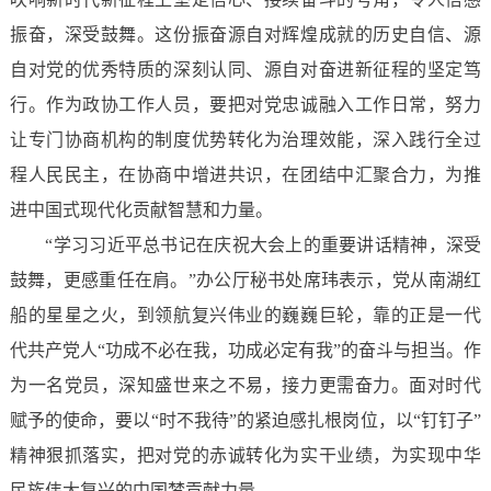
振奋，深受鼓舞。这份振奋源自对辉煌成就的历史自信、源
自对党的优秀特质的深刻认同、源自对奋进新征程的坚定笃
行。作为政协工作人员，要把对党忠诚融入工作日常，努力
让专门协商机构的制度优势转化为治理效能，深入践行全过
程人民民主，在协商中增进共识，在团结中汇聚合力，为推
进中国式现代化贡献智慧和力量。
“学习习近平总书记在庆祝大会上的重要讲话精神，深受
鼓舞，更感重任在肩。”办公厅秘书处席玮表示，党从南湖红
船的星星之火，到领航复兴伟业的巍巍巨轮，靠的正是一代
代共产党人“功成不必在我，功成必定有我”的奋斗与担当。作
为一名党员，深知盛世来之不易，接力更需奋力。面对时代
赋予的使命，要以“时不我待”的紧迫感扎根岗位，以“钉钉子”
精神狠抓落实，把对党的赤诚转化为实干业绩，为实现中华
民族伟大复兴的中国梦贡献力量。