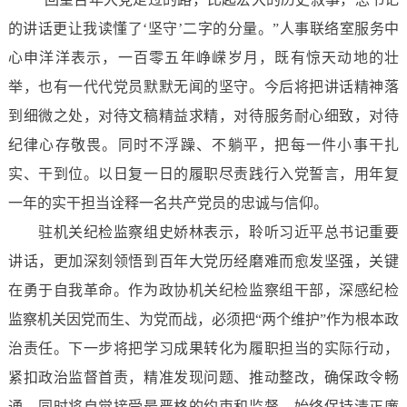
的讲话更让我读懂了‘坚守’二字的分量。”人事联络室服务中
心申洋洋表示，一百零五年峥嵘岁月，既有惊天动地的壮
举，也有一代代党员默默无闻的坚守。今后将把讲话精神落
到细微之处，对待文稿精益求精，对待服务耐心细致，对待
纪律心存敬畏。同时不浮躁、不躺平，把每一件小事干扎
实、干到位。以日复一日的履职尽责践行入党誓言，用年复
一年的实干担当诠释一名共产党员的忠诚与信仰。
驻机关纪检监察组史娇林表示，聆听习近平总书记重要
讲话，更加深刻领悟到百年大党历经磨难而愈发坚强，关键
在勇于自我革命。作为政协机关纪检监察组干部，深感纪检
监察机关因党而生、为党而战，必须把“两个维护”作为根本政
治责任。下一步将把学习成果转化为履职担当的实际行动，
紧扣政治监督首责，精准发现问题、推动整改，确保政令畅
通。同时将自觉接受最严格的约束和监督，始终保持清正廉