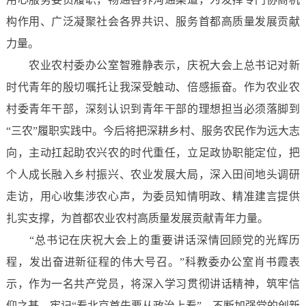
构作用、广泛凝聚社会各界共识、服务首都高质量发展贡献
力量。
农业农村委办公室智雅静表示，庆祝大会上总书记对新
时代青年的殷切嘱托让我深受触动、倍感振奋。作为农业农
村委青年干部，深刻认识到青年干部的理想担当必须落脚到
“三农”履职实践中。今后将把深耕乡村、服务农民作为远大志
向，主动扛起助农兴农的时代重任，立足政协职能定位，把
个人成长融入乡村振兴、农业发展大局，深入田间地头调研
走访，用心收集涉农心声，为委员知情明政、精准建言提供
扎实支撑，为首都农业农村高质量发展贡献青年力量。
“总书记在庆祝大会上的重要讲话深情回顾党的光辉历
程，发出奋进新征程的伟大号召。”科教委办公室肖书霞表
示，作为一名共产党员，将深入学习贯彻讲话精神，筑牢信
仰之基，牢记“看北京首先要从政治上看”，不断加强党的创新