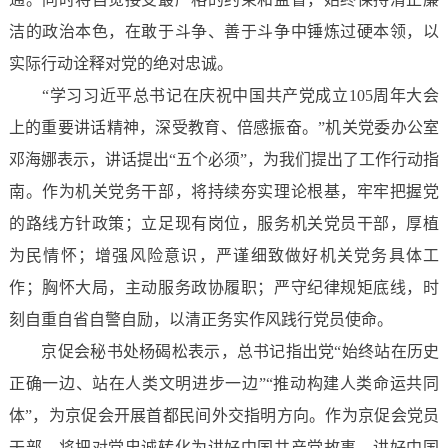
洁的政治本色，在敢于斗争、善于斗争中锤炼过硬本领，以
实际行动诠释对党的绝对忠诚。
“学习习近平总书记在庆祝中国共产党成立105周年大会
上的重要讲话精神，深受教育、倍感振奋。”机关党委办公室
邓海娜表示，讲话提出“五个必须”，为我们提出了工作行动指
南。作为机关党务干部，将持续夯实理论根基，牢牢把握党
的路线方针政策；立足现有岗位，服务机关党员干部，厚植
为民情怀；增强风险意识，严谨细致做好机关党务具体工
作；胸怀大局，主动服务政协履职；严守纪律规矩底线，时
刻自重自省自警自励，以清正务实作风践行党员使命。
京促会秘书处杨碣松表示，总书记指出党“始终站在历史
正确一边、站在人类文明进步一边”“推动构建人类命运共同
体”，为京促会开展首都民间外交指明方向。作为京促会党员
干部，将把对党忠诚转化为讲好中国共产党故事、讲好中国