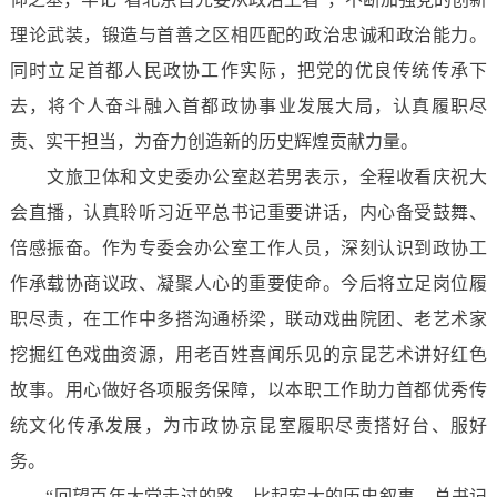
理论武装，锻造与首善之区相匹配的政治忠诚和政治能力。
同时立足首都人民政协工作实际，把党的优良传统传承下
去，将个人奋斗融入首都政协事业发展大局，认真履职尽
责、实干担当，为奋力创造新的历史辉煌贡献力量。
文旅卫体和文史委办公室赵若男表示，全程收看庆祝大
会直播，认真聆听习近平总书记重要讲话，内心备受鼓舞、
倍感振奋。作为专委会办公室工作人员，深刻认识到政协工
作承载协商议政、凝聚人心的重要使命。今后将立足岗位履
职尽责，在工作中多搭沟通桥梁，联动戏曲院团、老艺术家
挖掘红色戏曲资源，用老百姓喜闻乐见的京昆艺术讲好红色
故事。用心做好各项服务保障，以本职工作助力首都优秀传
统文化传承发展，为市政协京昆室履职尽责搭好台、服好
务。
“回望百年大党走过的路，比起宏大的历史叙事，总书记