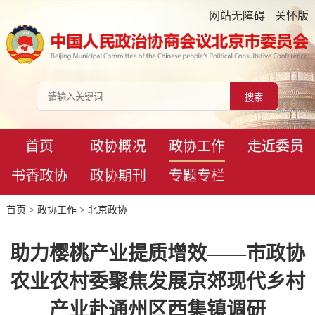
网站无障碍
关怀版
首页
政协概况
政协工作
走近委员
书香政协
政协期刊
专题专栏
首页
>
政协工作
>
北京政协
助力樱桃产业提质增效——市政协
农业农村委聚焦发展京郊现代乡村
产业赴通州区西集镇调研