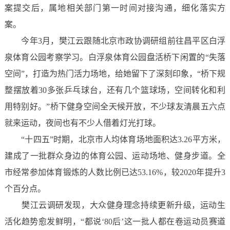
案提交后，属地相关部门第一时间对接沟通，细化落实方
案。
今年3月，樊江云跟随北京市政协调研组前往昌平区白浮
泉体育公园考察学习。白浮泉体育公园盘活桥下闲置的“失落
空间”，打造为热门活力场地，给她留下了深刻印象，“桥下规
整摆放着30多张乒乓球台，还有几个篮球场，空间转化和利
用特别好。”桥下健身空间全天候开放，不少球友清晨五六点
就来运动，夜间也有不少人借着灯光打球。
“十四五”时期，北京市人均体育场地面积达3.26平方米，
建成了一批群众身边的体育公园、运动场地、健身步道。全
市经常参加体育锻炼的人数比例已达53.16%，较2020年提升3
个百分点。
樊江云调研发现，大众健身理念持续更新升级，运动生
活化趋势愈发鲜明，“都说‘80后’这一批人都在卷运动员赛道