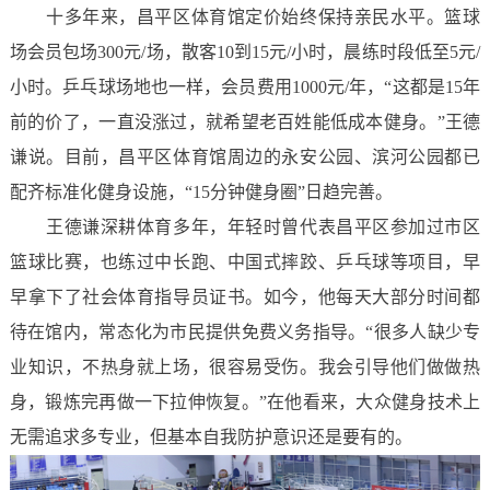
十多年来，昌平区体育馆定价始终保持亲民水平。篮球
场会员包场300元/场，散客10到15元/小时，晨练时段低至5元/
小时。乒乓球场地也一样，会员费用1000元/年，“这都是15年
前的价了，一直没涨过，就希望老百姓能低成本健身。”王德
谦说。目前，昌平区体育馆周边的永安公园、滨河公园都已
配齐标准化健身设施，“15分钟健身圈”日趋完善。
王德谦深耕体育多年，年轻时曾代表昌平区参加过市区
篮球比赛，也练过中长跑、中国式摔跤、乒乓球等项目，早
早拿下了社会体育指导员证书。如今，他每天大部分时间都
待在馆内，常态化为市民提供免费义务指导。“很多人缺少专
业知识，不热身就上场，很容易受伤。我会引导他们做做热
身，锻炼完再做一下拉伸恢复。”在他看来，大众健身技术上
无需追求多专业，但基本自我防护意识还是要有的。