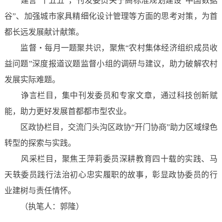
建言“十五五”，刊发委员关于高标准规划建设“中国数据
谷”、加强城市家具精细化设计管理等方面的思考对策，为首
都长远发展献计献策。
监督・每月一题聚共识，聚焦“农村集体经济组织成员收
益问题”深度报道议题监督小组的调研与建议，助力破解农村
发展实际难题。
诤言栏目，集中刊发委员和专家文章，通过科技创新赋
能，助力更好发展首都都市型农业。
区政协栏目，交流门头沟区政协“开门协商”助力区域绿色
转型的探索与实践。
风采栏目，聚焦王萍莉委员深耕教育四十载的实践、马
天轶委员践行法治初心忠实履职的故事，彰显政协委员的行
业建树与责任情怀。
（执笔人：郭隆）