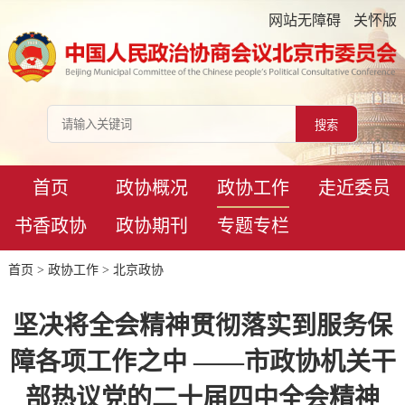
网站无障碍
关怀版
首页
政协概况
政协工作
走近委员
书香政协
政协期刊
专题专栏
首页
>
政协工作
>
北京政协
坚决将全会精神贯彻落实到服务保
障各项工作之中 ——市政协机关干
部热议党的二十届四中全会精神