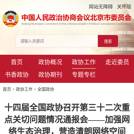
网站无障碍
关怀版
首页
政协概况
政协工作
走近委员
书香政协
政协期刊
专题专栏
首页
>
政协工作
>
全国政协
十四届全国政协召开第三十二次重
点关切问题情况通报会——加强网
络生态治理，营造清朗网络空间