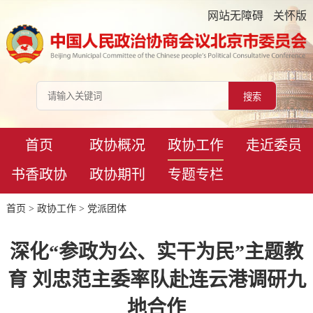
网站无障碍
关怀版
首页
政协概况
政协工作
走近委员
书香政协
政协期刊
专题专栏
首页
>
政协工作
>
党派团体
深化“参政为公、实干为民”主题教
育 刘忠范主委率队赴连云港调研九
地合作