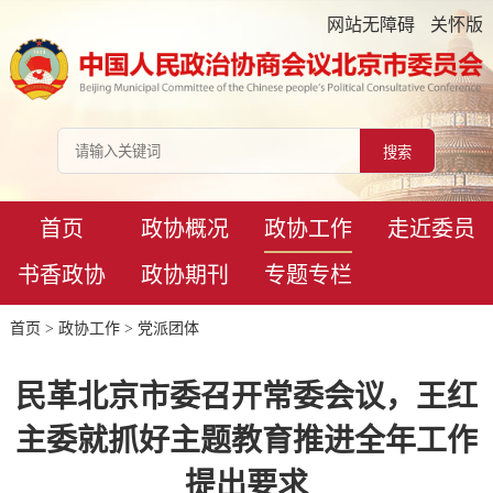
网站无障碍
关怀版
首页
政协概况
政协工作
走近委员
书香政协
政协期刊
专题专栏
首页
>
政协工作
>
党派团体
民革北京市委召开常委会议，王红
主委就抓好主题教育推进全年工作
提出要求