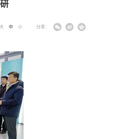
研
大
中
小
分享：