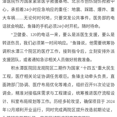
潭医院作为国家紧急医学救援基地、北京市创伤烧伤抢救中
心，承担着24小时应急响应的重任：地震、踩踏、爆炸、重
大车祸……无论何时何地，只要突发公共事件，医务部的电
话就会响起，鱼锋的手机必须24小时开机，随时待命。
“卫健委、120的电话一来，要么是派医生支援，要么是
转送伤员，我们必须第一时间响应。”鱼锋说，他需要统筹协
调积水潭三个院区的医疗工作，接到指令后，立刻安排外派
支援团队，或者通知急诊相关人员做好抢救准备。
积水潭医院回龙观院区二期作为国家 “十四五”重大民生
工程，医疗相关论证协调任务艰巨。鱼锋主动牵头负责，直
面跨部门协调、医疗布局优化等难点，组织召开91次论证协
调会，精准对接临床需求与工程建设，统筹推进医疗流程设
计、科室布局规划等工作。历经多轮攻坚，确保项目于 2024
年12月顺利开业运行，同时完成两院区提升改造前期论证，