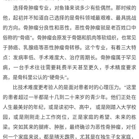
选择骨肿瘤专业，对鱼锋来说多少有些偶然。那时候的
他，起初并不知道自己选择的是骨科领域最艰难、最具挑战
的方向。骨肿瘤分良性和恶性，恶性骨肿瘤就是老百姓口中
俗称的“骨癌”。骨肿瘤会原发于骨骼和肌肉等软组织，也常见
于肺癌、乳腺癌等恶性肿瘤骨转移。这个专业，有着三大特
点：发病率低、手术难度大、治疗周期长。骨肿瘤属于罕见
病，一台手术往往需要耗费半天甚至更久，手术精度要求
高，是骨科里公认的“硬骨头”。
比技术难度更考验人的是面对患者时的心理压力。“这里
的患者超过一半都是十几到二十来岁的青少年。他们正处在
人生最美好的年纪，或是读初中、高中， 或是刚踏入大学校
园，或是刚刚走上工作岗位，正是家庭的希望、未来的栋
梁。突如其来的腿疼、肿胀，最终确诊为恶性骨肿瘤，对任
何一个家庭来说，都是晴天霹雳，尤其是在独生子女家庭，