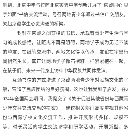
解到，北京中学与拉萨北京实验中学创新开展了“京藏同心 见
字如面”书信交流活动，号召两地青少年通过书信广交朋友，
架起京藏学生心灵沟通的桥梁。
一封封在京藏之间穿梭的书信，承载着青少年生活与学
习的成长感悟，让距离不再是阻碍，两地学子成为无话不谈
的挚友，在纸笔交流中，两地文化得以传承，友谊在字里行
间悄然生长，真正让两地学子像石榴籽一样紧紧抱在一起，
在孩子们、未来一代身上铸牢中华民族共同体意识。
互通书信的方式增进了京藏两地青少年对民族文化的了
解，营造了民族团结的良好氛围，这也让我受到了启发。在2
024年全国两会期间，我提交了《关于促进其他省份与西藏青
少年交往交流交融的提案》，建议相关部门高度重视其他省
份与西藏学校文化交流工作，推进开展形式多样、规模不
等、时长灵活的学生交流访学和研学活动，开展新型、多