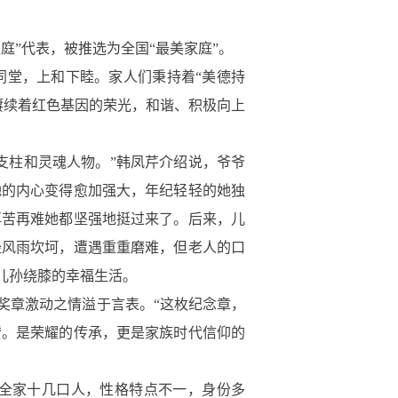
庭”代表，被推选为全国“最美家庭”。
堂，上和下睦。家人们秉持着“美德持
赓续着红色基因的荣光，和谐、积极向上
柱和灵魂人物。”韩凤芹介绍说，爷爷
她的内心变得愈加强大，年纪轻轻的她独
再苦再难她都坚强地挺过来了。后来，儿
经风雨坎坷，遭遇重重磨难，但老人的口
儿孙绕膝的幸福生活。
奖章激动之情溢于言表。“这枚纪念章，
赞。是荣耀的传承，更是家族时代信仰的
全家十几口人，性格特点不一，身份多