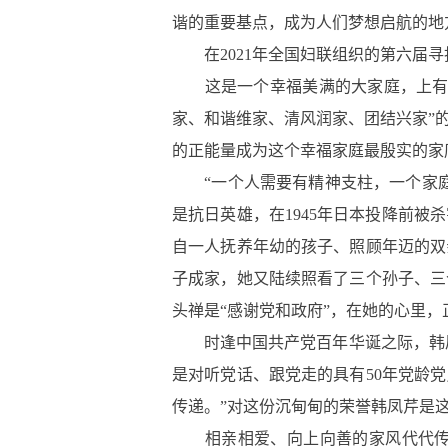
谐的重要基点，成为人们梦想启航的地
在2021年全国妇联组织的第六届寻找
这是一个幸福美满的大家庭，上有期
家、和谐维家、清风润家、团结兴家”
的正能量成为这个幸福家庭最殷实的家
“一个人需要有精神支柱，一个家庭
是抗日英雄，在1945年日本投降前
自一人抚养年幼的孩子、照顾年迈的双
子成家，她又陆续照看了三个孙子、三
头禅是“感谢党和政府”，在她的心里
时逢中国共产党百年华诞之际，韩凤芹
是对听党话、跟党走的具有50年党龄
传递。”对这份沉甸甸的荣誉韩凤芹是
相亲相爱、向上向善的家风代代传承