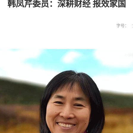
韩凤芹委员：深耕财经 报效家国
字号：