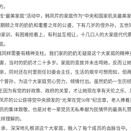
方。
“最美家庭”活动中，韩凤芹的家庭作为“中央和国家机关最美家
颐之年的奶奶和耄耋之年的公婆，下有几岁的侄外孙，五世同
的家训，有困难抢着上，有利益互相让，十几口人的大家庭代代
底。
同样需要有精神支柱。我们家的奶奶无疑是这个大家庭的精神支
被杀害，当时的奶奶才二十多岁。家庭的变故并未击垮她，反而让
亲，同时还在村里担任妇委会主任，生活的艰辛可想而知，但
个曾孙，为这个大家庭劳心劳力，倾情付出。虽然奶奶一生历
，正因为有党的好政策、政府的关爱，才让她现在享有天伦之乐、
的公公获得党中央颁发的“光荣在党50年”纪念章，老人捧着
党员的集体致敬，也是对老一辈党员无私奉献为民情怀的最高礼
这样理解的。
，深深地扎根进这个大家庭，融入了每个成员的血脉当中。