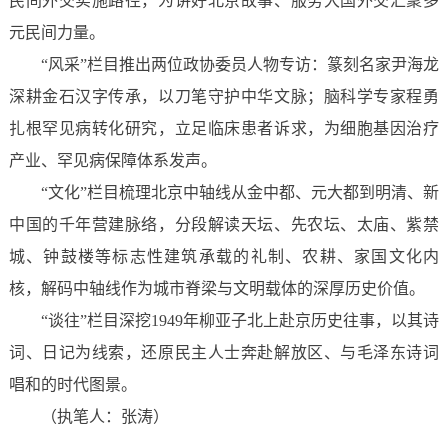
民间外交实施路径，为讲好北京故事、服务大国外交汇聚多
元民间力量。
“风采”栏目推出两位政协委员人物专访：篆刻名家尹海龙
深耕金石汉字传承，以刀笔守护中华文脉；脑科学专家程勇
扎根罕见病转化研究，立足临床患者诉求，为细胞基因治疗
产业、罕见病保障体系发声。
“文化”栏目梳理北京中轴线从金中都、元大都到明清、新
中国的千年营建脉络，分段解读天坛、先农坛、太庙、紫禁
城、钟鼓楼等标志性建筑承载的礼制、农耕、家国文化内
核，解码中轴线作为城市脊梁与文明载体的深厚历史价值。
“谈往”栏目深挖1949年柳亚子北上赴京历史往事，以其诗
词、日记为线索，还原民主人士奔赴解放区、与毛泽东诗词
唱和的时代图景。
（执笔人：张涛）