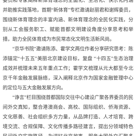
委员和专家阐释新体育理念的全面化、生活化、快乐化内涵
并助推实践落地，首期“新体育”专栏邀请赵丽君和谢辉委员，
围绕新体育理念的丰富内涵、新体育理念的全民化实践，分
别从工会服务职工、赋能首都文明建设角度分享思考和举
措，助力全民体育成为市民常态化文明生活新风尚。
“京华书院”邀请陈添、霍学文两位作者分享研究思考：陈
添锚定“十五五”美丽北京建设目标，复盘 “十四五”生态治理
成效并梳理未来五年重点工作；霍学文梳理从元大都至今北
京千年金融发展脉络，深入阐释北京作为国家金融管理中心
的定位与五大金融发展方向。
“诤言”栏目围绕首都国际交往中心建设广聚各界委员的民
间外交真知，整合港澳商会、高校、国际组织、侨海资源、
文化慈善、社会组织多方力量，从品牌打造、人才培育、跨
境交流、合规保障、文化传播多路径建言，提出分领域特色