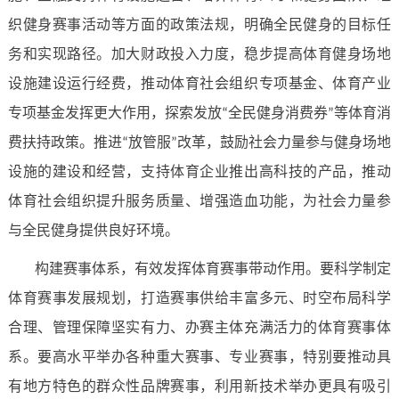
织健身赛事活动等方面的政策法规，明确全民健身的目标任
务和实现路径。加大财政投入力度，稳步提高体育健身场地
设施建设运行经费，推动体育社会组织专项基金、体育产业
专项基金发挥更大作用，探索发放
全民健身消费券
等体育消
“
”
费扶持政策。推进
放管服
改革，鼓励社会力量参与健身场地
“
”
设施的建设和经营，支持体育企业推出高科技的产品，推动
体育社会组织提升服务质量、增强造血功能，为社会力量参
与全民健身提供良好环境。
构建赛事体系，有效发挥体育赛事带动作用。要科学制定
体育赛事发展规划，打造赛事供给丰富多元、时空布局科学
合理、管理保障坚实有力、办赛主体充满活力的体育赛事体
系。要高水平举办各种重大赛事、专业赛事，特别要推动具
有地方特色的群众性品牌赛事，利用新技术举办更具有吸引