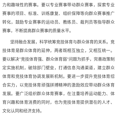
力和趣味性的赛事。要以专业赛事带动群众赛事，探索专业
赛事的项目、标准、训练康复、组织保障等向群众赛事推广
转化，鼓励专业赛事的运动员、教练员、裁判员等指导群众
赛事，不断提高群众赛事的质量水平。
坚持融合发展，科学统筹竞技体育与群众体育的关系。竞
技体育是群众体育的延伸，两者既相互独立，又相互统一。
要以解决
竞技体育强、群众体育弱
问题为抓手，完善政策制
“
”
定实施机制，破除部门壁垒，打通信息沟通渠道，建立群众
体育和竞技体育协调发展新机制。要进一步提升竞技体育综
合实力，以竞技体育顽强拼搏精神的激励效应带动群众体育
发展。要广泛组织群众体育赛事，在注重培养运动能力、体
育兴趣和体育消费的同时，也为竞技体育提供潜在的人才、
文化认同和经济支持。