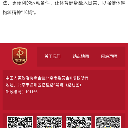
法、更便利的运动条件，让体育健身融入日常，以强健体魄
构筑精神
长城
。
“
”
关于我们
站点地图
网站声明
中国人民政治协商会议北京市委员会©版权所有
地址：北京市通州区临镜路6号院（
路线图
）
邮政编码：101166