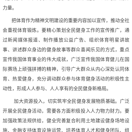
力量。
把体育作为精神文明建设的重要内容加以宣传，推动全社
会重视体育锻炼。要精心策划全民健身工作的宣传推广，通
过新闻媒体报道、制作播放公益广告、组织体育明星讲故
事、讲述群众身边的健身故事等群众喜闻乐见的方式，重点
宣传我国体育事业的伟大成就，广泛宣传我国体育健儿在国
际赛场上顽强拼搏的精神，引导广大群众从内心深处认同体
育、热爱健身，充分调动群众参与体育健身活动的积极性主
动性，形成人人参与、人人享有的全民健身新格局。
加大资源投入，切实筑牢全民健身发展物质基础。广泛
开展全民健身活动，需要各方面积极投入人力物力财力。要
加强政策法规供给，健全完善复合利用土地建设健身场地设
施、金融支持体育设施运营、培养体育人才和健身团队、组