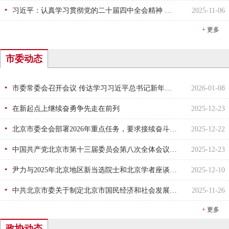
习近平：认真学习贯彻党的二十届四中全会精神 高标准建设海南自由贸易港
2025-11-06
+
更多
市委动态
市委常委会召开会议 传达学习习近平总书记新年贺词和重要指示精神 研究我市“十五五”规划纲要和城市高质量发展实施意见等事项 市委书记尹力主持会议
2026-01-08
在新起点上继续奋勇争先走在前列
2025-12-23
北京市委全会部署2026年重点任务，要求接续奋斗、开拓进取，奋力实现“十五五”良好开局
2025-12-22
中国共产党北京市第十三届委员会第八次全体会议决议
2025-12-23
尹力与2025年北京地区新当选院士和北京学者座谈时强调 在建设高水平人才高地上主动担当作为 为首都率先基本实现社会主义现代化提供有力支撑
2025-12-10
中共北京市委关于制定北京市国民经济和社会发展第十五个五年规划的建议
2025-11-26
+
更多
政协动态